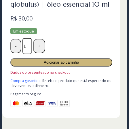
globulus) | óleo essencial 10 ml
R$
30,00
Em estoque
EUCALIPTO
(Eucalyptus
globulus)
|
Adicionar ao carrinho
óleo
essencial
Dados do presenteado no checkout
10
Compra garantida
. Receba o produto que está esperando ou
ml
devolvemos o dinheiro.
quantidade
Pagamento Seguro