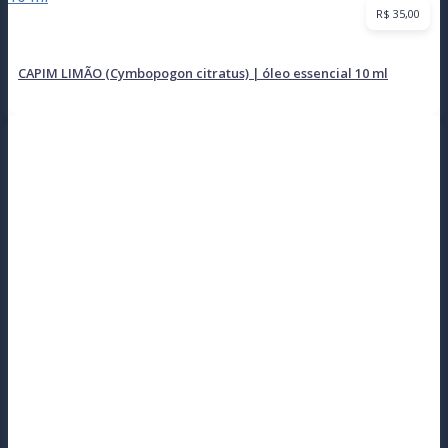
R$
35,00
CAPIM LIMÃO (Cymbopogon citratus) | óleo essencial 10 ml