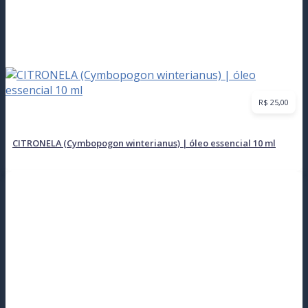
R$
25,00
CITRONELA (Cymbopogon winterianus) | óleo essencial 10 ml