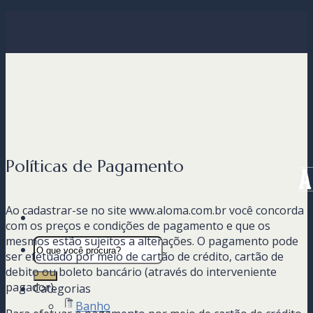
Skip
Ligue (73) 3575 1880
to
content
Políticas de Pagamento
Ao cadastrar-se no site www.aloma.com.br você concorda
com os preços e condições de pagamento e que os
mesmos estão sujeitos a alterações. O pagamento pode
Pesquisar
ser efetuado por meio de cartão de crédito, cartão de
por:
debito ou boleto bancário (através do interveniente
pagador).
Categorias
Banho