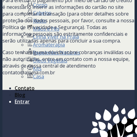
Para efetuar o pagamento por meio de cartão de crédito
Corpo
é necessário inserir as informações do cartão no site
Cabelos
para completar a transação (para obter detalhes sobre
proteção dos dados pessoais, por favor, consulte a nossa
Rosto
Política de Privacidade e Segurança). Todas as
Mãos e Pés
informações pessoais são estritamente confidenciais e
Linha Viver na Praia
serão utilizadas apenas para concluir a sua compra.
Aromaterapia
Caso tenha alguma dúvida sobre cobranças inválidas ou
Repelentes Naturais
não autorizadas, entre em contato com a nossa equipe,
Óleos Vegetais
através de nossa central de atendimento
Kits
contato@aloma.com.br
Casa
Contato
Blog
Entrar