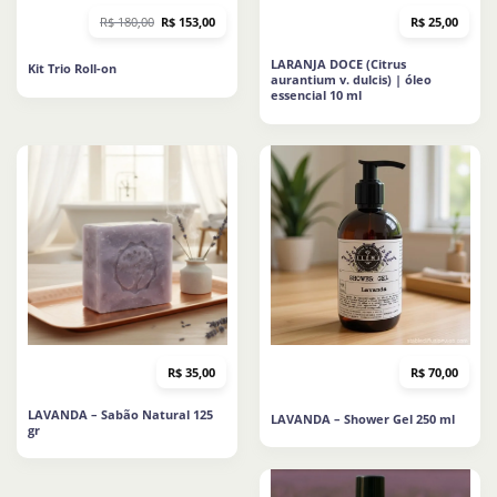
O
O
R$
180,00
R$
153,00
R$
25,00
preço
preço
original
atual
era:
é:
LARANJA DOCE (Citrus
Kit Trio Roll-on
R$ 180,00.
R$ 153,00.
aurantium v. dulcis) | óleo
essencial 10 ml
R$
35,00
R$
70,00
LAVANDA – Sabão Natural 125
LAVANDA – Shower Gel 250 ml
gr